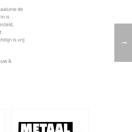
aalunie de
in is
esteld,
t
lijn is vrij
Bouw &