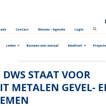
oads
Contact
Nieuws – Agenda
Login
Leden
Bouwen met metaal
Kwaliteit
Project
 BOUWEN 2
 DWS STAAT VOOR
IT METALEN GEVEL- 
TEMEN