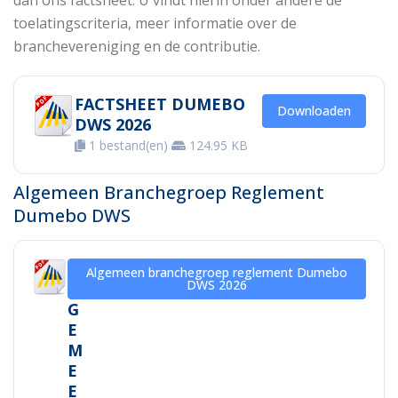
dan ons factsheet. U vindt hierin onder andere de
toelatingscriteria, meer informatie over de
branchevereniging en de contributie.
FACTSHEET DUMEBO
Downloaden
DWS 2026
1 bestand(en)
124.95 KB
Algemeen Branchegroep Reglement
Dumebo DWS
A
Algemeen branchegroep reglement Dumebo
DWS 2026
L
G
E
M
E
E