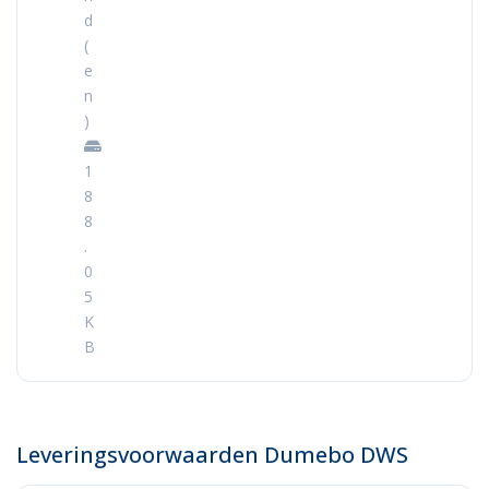
d
(
e
n
)
1
8
8
.
0
5
K
B
Leveringsvoorwaarden Dumebo DWS