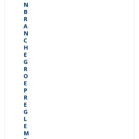
N
B
R
A
N
C
H
E
G
R
O
E
P
R
E
G
L
E
M