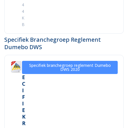
4
4
K
B
Specifiek Branchegroep Reglement
Dumebo DWS
S
Specifiek branchegroep reglement Dumebo
DWS 2020
P
E
C
I
F
I
E
K
R