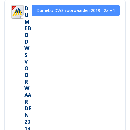
D
Dumebo DWS voorwaarden 2019 - 2x A4
U
M
EB
O
D
W
S
V
O
O
R
W
AA
R
DE
N
20
19