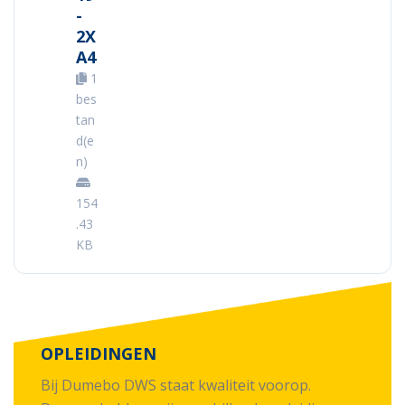
-
2X
A4
1
bes
tan
d(e
n)
154
.43
KB
OPLEIDINGEN
Bij Dumebo DWS staat kwaliteit voorop.