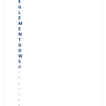
E
G
L
E
M
E
N
T
D
D
W
S
1
b
e
s
t
a
n